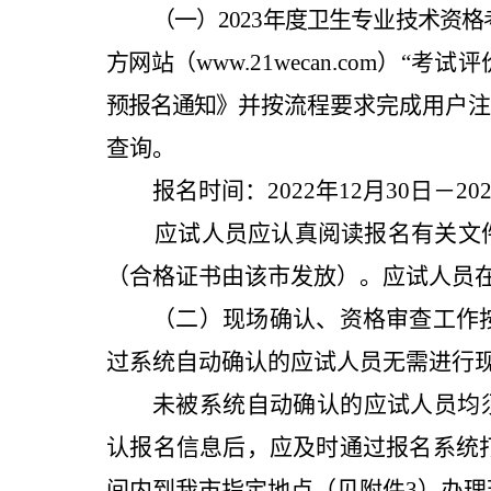
（一）202
3
年度卫生专业技术资格
方网站
（
www.21wecan.com
）“考试评
预报名通知》
并按流程要求完成用户
查询。
报名时间：202
2
年12月
3
0日－20
应试人员应认真阅读报名有关文
（合格证书由该市发放）。应试人员
（二）现场确认、资格审查工作
过系统自动确认的应试人员
无需进行
未被系统自动确认的应试人员均须
认报名信息后，应及时通过报名系统打
间内到我市指定地点（见附件
3）
办理