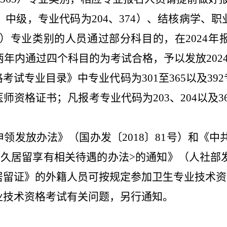
、中级，专业代码为
204、374）
、结核病学、职
3）
专业类别的人员通过部分科目的，在
2024年
两年内通过四
个
科目的为考试合格，予以发放
202
考试专业目录》中专业代码为301至365以及3
医师资格证书；凡
报考专业代码为
203、204以
及
3
领发放办法》（国办发〔2018〕81号）和《中
久居留享有相关待遇的办法>的通知》（人社部发
居留证》的外籍人员可按规定参加卫生专业技术资
业技术资格考试有关问题，另行通知。