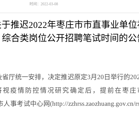
时间：2022-03-08
关于推迟2022年枣庄市市直事业单位
综合类岗位公开招聘笔试时间的公
及省厅统一安排，决定
推迟原定
3
月
20
日举行的
20
将视疫情防控情况研究确定后，提前
在枣庄
市人事考试中心网
(http://zzhrss.zaozhuang.gov.cn/r