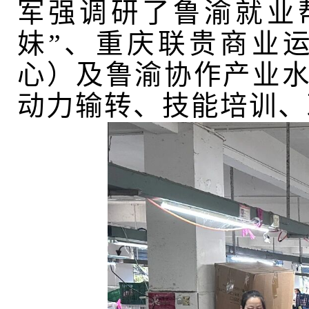
军强调研了鲁渝就业
妹”、重庆联贵商业
心）及鲁渝协作产业
动力输转、技能培训、